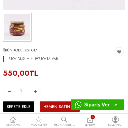
ÜRÜN KODU:
KST017
STOK DURUMU:
STOKTA VAR
550,00TL
0
ANASAYFA
FAVORILERIM
ÜRÜN ARAYIN...
SEPETIM
KULLANICI