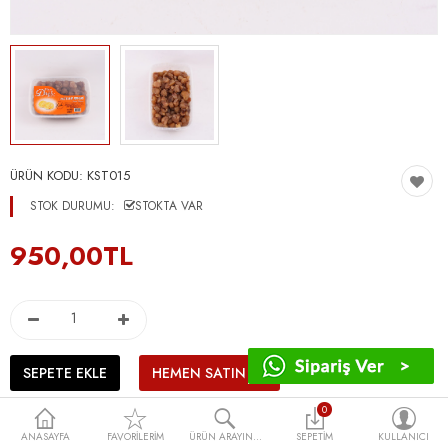
ÜRÜN KODU:
KST015
STOK DURUMU:
STOKTA VAR
950,00TL
0
ANASAYFA
FAVORILERIM
ÜRÜN ARAYIN...
SEPETIM
KULLANICI