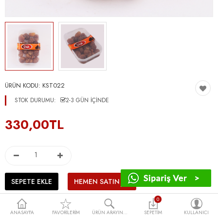
ÜRÜN KODU:
KST022
STOK DURUMU:
2-3 GÜN IÇINDE
330,00TL
0
ANASAYFA
FAVORILERIM
ÜRÜN ARAYIN...
SEPETIM
KULLANICI