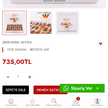
ÜRÜN KODU:
KST014
STOK DURUMU:
STOKTA VAR
735,00TL
0
ANASAYFA
FAVORILERIM
ÜRÜN ARAYIN...
SEPETIM
KULLANICI