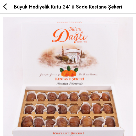
Büyük Hediyelik Kutu 24’lü Sade Kestane Şekeri
Çikolatalı Kestane Şekeri
Sade Kestane Şekeri
Kavanoz Kestane Şekeri
Special Kestane Şekeri
Karyokalar
Hediyelik
Yurt Dışı