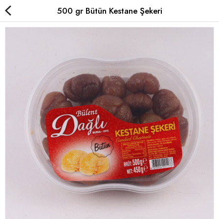
500 gr Bütün Kestane Şekeri
Çikolatalı Kestane Şekeri
Sade Kestane Şekeri
Kavanoz Kestane Şekeri
Special Kestane Şekeri
Karyokalar
Hediyelik
Yurt Dışı