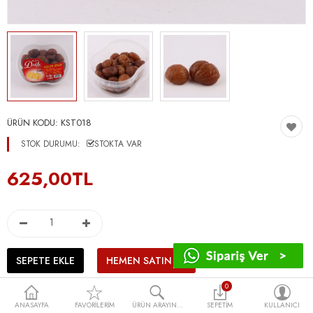
ÜRÜN KODU:
KST018
STOK DURUMU:
STOKTA VAR
625,00TL
0
ANASAYFA
FAVORILERIM
ÜRÜN ARAYIN...
SEPETIM
KULLANICI