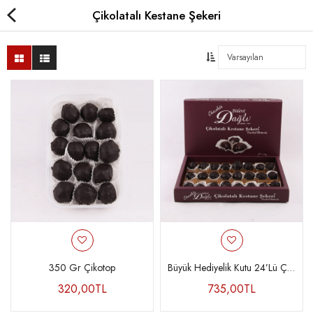
Çikolatalı Kestane Şekeri
Çikolatalı Kestane Şekeri
Sade Kestane Şekeri
Kavanoz Kestane Şekeri
Special Kestane Şekeri
Karyokalar
Hediyelik
350 Gr Çikotop
Büyük Hediyelik Kutu 24’lü Çikotop
320,00TL
735,00TL
Yurt Dışı