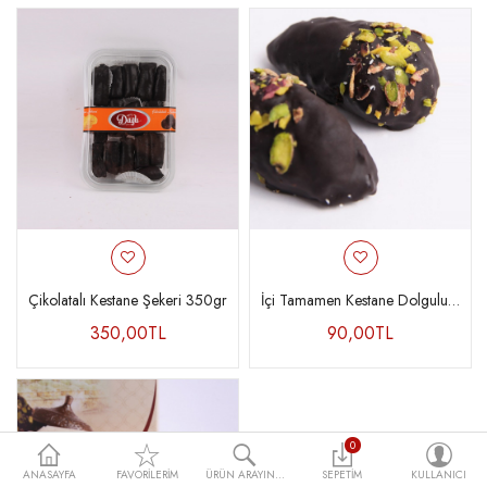
Çikolatalı Kestane Şekeri 350gr
İçi Tamamen Kestane Dolgulu Çikolatalı Ve Çam Fıstıklı Karyoka
350,00TL
90,00TL
0
ANASAYFA
FAVORILERIM
ÜRÜN ARAYIN...
SEPETIM
KULLANICI