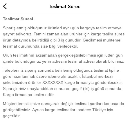
Teslimat Süreci
Teslimat Süreci
Sipariş etmiş olduğunuz ürünleri aynı gün kargoya teslim etmeye
gayret ediyoruz. Temini zaman alan ürünler için kargo teslim süresi
ürün detayında belirtildiği gibi 3 iş günüdür. Gecikmesi muhtemel
teslimat durumunda size bilgi verilecektir.
Çikolatalı Kestane Şekeri
Ürün teslimatının aksamadan gerçekleştirilebilmesi için lütfen gün
Sade Kestane Şekeri
içinde bulunduğunuz yerin adresini teslimat adresi olarak bildiriniz.
Talepleriniz sipariş sonunda belirlemiş olduğunuz teslimat tipine
Kavanoz Kestane Şekeri
göre hazırlanmak üzere işleme alınacaktır. İstanbul merkezli
şirketimizden ürünler XXXXXXXX kargo firmasıyla gönderilecektir.
Special Kestane Şekeri
Siparişleriniz onaylandıktan sonra en geç 2 (iki) iş günü sonunda
Kargo firmasına teslim edilir.
Karyokalar
Müşteri temsilcimize danışarak değişik teslimat şartları konusunda
Hediyelik
görüşebilirsiniz. Ayrıca kargo teslimatları sadece Türkiye için
geçerlidir
Yurt Dışı