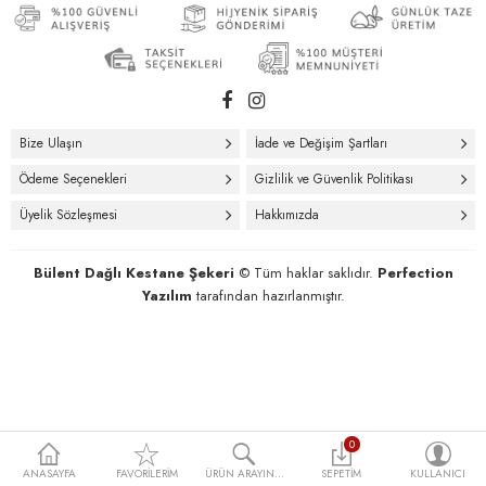
Bize Ulaşın
İade ve Değişim Şartları
Ödeme Seçenekleri
Gizlilik ve Güvenlik Politikası
Üyelik Sözleşmesi
Hakkımızda
Bülent Dağlı Kestane Şekeri
© Tüm haklar saklıdır.
Perfection
Yazılım
tarafından hazırlanmıştır.
0
ANASAYFA
FAVORILERIM
ÜRÜN ARAYIN...
SEPETIM
KULLANICI