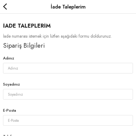
İade Taleplerim
İADE TALEPLERIM
İade numarası istemek için lütfen aşağıdaki formu doldurunuz.
Sipariş Bilgileri
Çikolatalı Kestane Şekeri
Adınız
Sade Kestane Şekeri
Kavanoz Kestane Şekeri
Soyadınız
Special Kestane Şekeri
Karyokalar
E-Posta
Hediyelik
Yurt Dışı