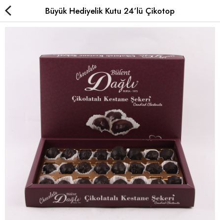
Büyük Hediyelik Kutu 24’lü Çikotop
Çikolatalı Kestane Şekeri
Sade Kestane Şekeri
Kavanoz Kestane Şekeri
Special Kestane Şekeri
Karyokalar
Hediyelik
Yurt Dışı