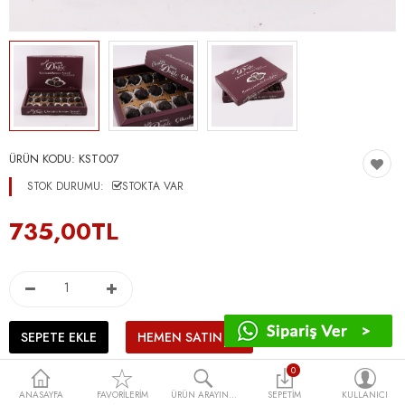
ÜRÜN KODU:
KST007
STOK DURUMU:
STOKTA VAR
735,00TL
0
ANASAYFA
FAVORILERIM
ÜRÜN ARAYIN...
SEPETIM
KULLANICI