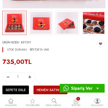
ÜRÜN KODU:
KST011
STOK DURUMU:
STOKTA VAR
735,00TL
0
ANASAYFA
FAVORILERIM
ÜRÜN ARAYIN...
SEPETIM
KULLANICI