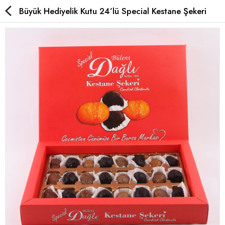
Büyük Hediyelik Kutu 24’lü Special Kestane Şekeri
Çikolatalı Kestane Şekeri
Sade Kestane Şekeri
Kavanoz Kestane Şekeri
Special Kestane Şekeri
Karyokalar
Hediyelik
Yurt Dışı